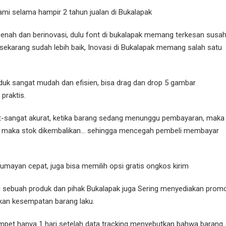
mi selama hampir 2 tahun jualan di Bukalapak
benah dan berinovasi, dulu font di bukalapak memang terkesan susa
i sekarang sudah lebih baik, Inovasi di Bukalapak memang salah satu
k sangat mudah dan efisien, bisa drag dan drop 5 gambar
praktis.
-sangat akurat, ketika barang sedang menunggu pembayaran, maka
atal maka stok dikembalikan… sehingga mencegah pembeli membayar
 lumayan cepat, juga bisa memilih opsi gratis ongkos kirim
i sebuah produk dan pihak Bukalapak juga Sering menyediakan prom
kan kesempatan barang laku.
pet hanya 1 hari setelah data tracking menyebutkan bahwa barang