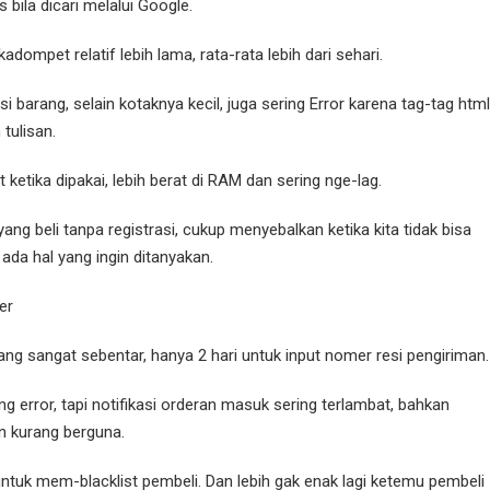
 bila dicari melalui Google.
adompet relatif lebih lama, rata-rata lebih dari sehari.
i barang, selain kotaknya kecil, juga sering Error karena tag-tag html
tulisan.
t ketika dipakai, lebih berat di RAM dan sering nge-lag.
ang beli tanpa registrasi, cukup menyebalkan ketika kita tidak bisa
ada hal yang ingin ditanyakan.
er
g sangat sebentar, hanya 2 hari untuk input nomer resi pengiriman.
 error, tapi notifikasi orderan masuk sering terlambat, bahkan
san kurang berguna.
 untuk mem-blacklist pembeli. Dan lebih gak enak lagi ketemu pembeli