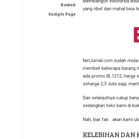
Membangun Indonesia lewat I
Kontak
yang ribet dan mahal bisa 
Sample Page
NetJurnal.com sudah mulai 
membeli beberapa barang mu
ada promo BL1212, harga se
seharga 2,3 Juta saja, mant
Dan selanjutnya cukup bany
sedangkan toko kami di buka
Nah, biar fair… akan kami u
KELEBIHAN DAN