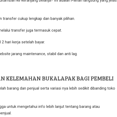
ditambah ke keranjang belanja? Ini adalah Pilihan langsung yang jelas
transfer cukup lengkap dan banyak pilihan.
elalui transfer juga termasuk cepat.
2 hari kerja setelah bayar.
bsite jarang maintenance, stabil dan anti lag.
N KELEMAHAN BUKALAPAK BAGI PEMBELI
lah barang dan penjual serta variasi nya lebih sedikit dibanding toko
ngga untuk mengetahui info lebih lanjut tentang barang atau
enjual.