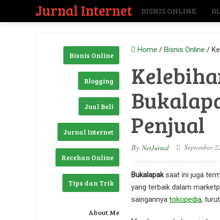
Jurnal Internet
BISNIS ONLINE
B
Home
/
Bisnis Online
/
Ke
Bisnis Online
Kelebih
Blogging
Bukalapa
Jual Beli
Penjual
Jurnal Internet
By
September 2
NetJurnal
Recehan Online
Bukalapak
saat ini juga ter
Tips dan Trik
yang terbaik dalam market
saingannya
tokopedia
, tur
About Me