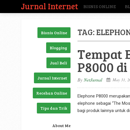
Jurnal Internet
BISNIS ONLINE
B
TAG:
ELEPHON
Bisnis Online
Blogging
Tempat B
P8000 di
Jual Beli
Jurnal Internet
By
NetJurnal
May 31, 2
Recehan Online
Elephone P8000 merupakan s
elephone sebagai “The Most
Tips dan Trik
bagi produk lainnya untuk di
About Me