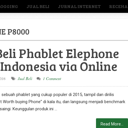
LOGGING
JUAL BELI
JURNAL INTERNET
RECEHA
E P8000
eli Phablet Elephone
 Indonesia via Online
016
Jual Beli
1 Comment
ebuah phablet yang cukup populer di 2015, tampil dan dirilis
 Worth buying Phone” di kala itu, dan langsung menjadi benchmark
saingi. Keunggulan produk ini …
Read More...