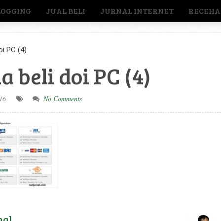
LOGGING
JUAL BELI
JURNAL INTERNET
RECEHA
oi PC (4)
 beli doi PC (4)
16
No Comments
nal