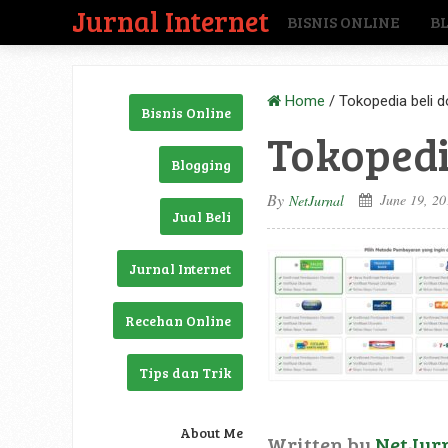
Jurnal Internet
BISNIS ONLINE
B
Home
/
Tokopedia beli d
Bisnis Online
Tokopedia
Blogging
By
June 19, 20
NetJurnal
Jual Beli
Jurnal Internet
Recehan Online
Tips dan Trik
About Me
Written by
NetJur