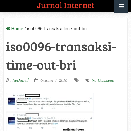
Jurnal Internet
Home
/
iso0096-transaksi-time-out-bri
iso0096-transaksi-
time-out-bri
By
NetJurnal
October 7, 2016
No Comments