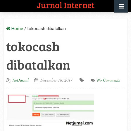
Jurnal Internet
Home
/
tokocash dibatalkan
tokocash
dibatalkan
By
NetJurnal
December 16, 2017
No Comments