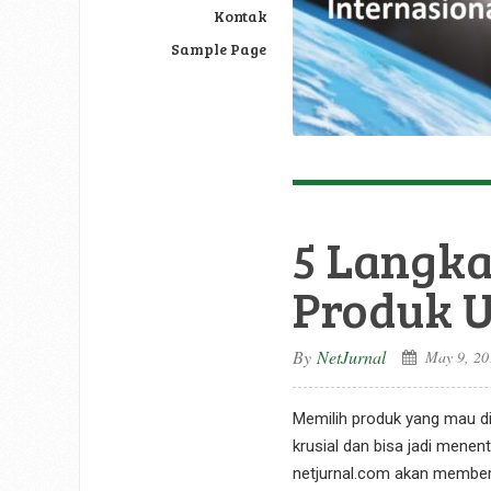
Kontak
Sample Page
5 Langk
Produk U
By
NetJurnal
May 9, 20
Memilih produk yang mau dij
krusial dan bisa jadi menen
netjurnal.com akan memberi