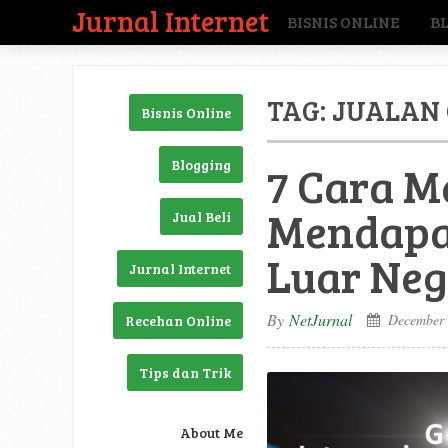
Jurnal Internet
BISNIS ONLINE
B
TAG:
JUALAN 
Bisnis Online
Blogging
7 Cara M
Mendapat
Jual Beli
Luar Neg
Jurnal Internet
By
NetJurnal
December 
Recehan Online
Tips dan Trik
About Me