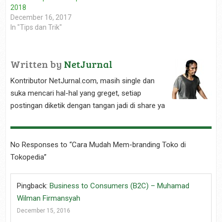
w
o
o
d
2018
)
w
w
o
)
)
w
December 16, 2017
)
In "Tips dan Trik"
Written by
NetJurnal
Kontributor NetJurnal.com, masih single dan
suka mencari hal-hal yang greget, setiap
postingan diketik dengan tangan jadi di share ya
No Responses to “Cara Mudah Mem-branding Toko di
Tokopedia”
Pingback:
Business to Consumers (B2C) – Muhamad
Wilman Firmansyah
December 15, 2016