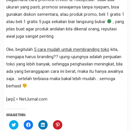
ukuran yang pasti, promosi sewajarnya tanpa nyepam, bisa
gunakan diskon sementara, atau produk promo, beli 1 gratis 1
atau beli 1 gratis 5 juga sekalian biar langsung bubar
, yang
jelas buat agar produk andalan kita dikenal orang, reputasi
awal juga sangat penting.
Oke, begitulah
5 cara mudah untuk membranding toko
kita,
mengapa harus branding?? ujung-ujungnya adalah penjualan
toko yang lebih banyak, sehingga penghasilan meningkat, bila
ada yang beranggapan cara ini berat, maka itu hanya awalnya
saja… setelah terbiasa maka bakal lebih mudah… semoga
berhasil
[arp] = NetJurnal.com
SHARE THIS:
C
C
C
C
l
l
l
l