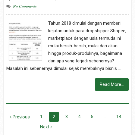
No Comments
Tahun 2018 dimulai dengan memberi
kejutan untuk para dropshipper Shopee,
marketplace dengan usia termuda ini
mulai bersih-bersih, mulai dari akun
hingga produk-produknya, bagaimana
dan apa yang terjadi sebenernya?
Masalah ini sebenernya dimulai sejak merebaknya bisnis …
Read More...
POSTS
1
2
3
4
5
…
14
Previous
NAVIGATION
Next