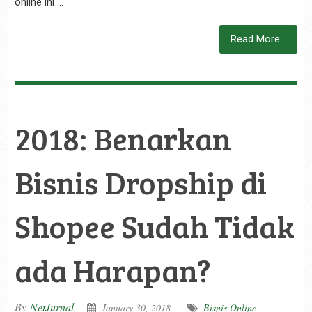
online ini …
Read More...
2018: Benarkan
Bisnis Dropship di
Shopee Sudah Tidak
ada Harapan?
By
NetJurnal
January 30, 2018
Bisnis Online