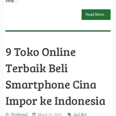
sebiji …
Read More...
9 Toko Online
Terbaik Beli
Smartphone Cina
Impor ke Indonesia
By
NetJurnal
March 23, 2018
Jual Beli